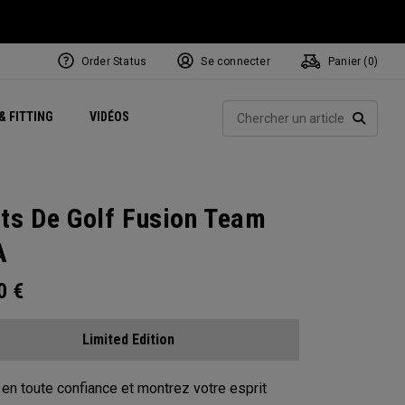
Order Status
Se connecter
Panier (
0
)
Centres de Performance
tum
 Juillet
ets
Exclusive Mavrik Complete Sets
Exclusivités - Balles de Golf
NEW Headwear
Women's Golf Balls
Rech
& FITTING
VIDÉOS
Régionaux
Golf
e
Exclusivités - Accessoires
Pass It On
RECHE
ts De Golf Fusion Team
A
00
€
Limited Edition
en toute confiance et montrez votre esprit