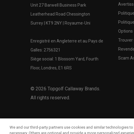
Avertis
Unit 27 Barwell Business Park
Politiqu
Leatherhead Road Chessington
Politiqu
Surrey | KT9 2NY | Royaume-Uni
Options
Trouver 
Enregistré en Angleterre et au Pays de
Revende
Galles: 2756321
Scam A
Siège social: 1 Blossom Yard, Fourth
Floor, Londres, E1 6RS
©
2026
Topgolf Callaway Brands.
All rights reserved.
We and our third-party partners use cookies and similar technologies to 
necessary. Others are optional and provide a more personalized experi