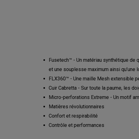
Fusetech™ - Un matériau synthétique de qu
et une souplesse maximum ainsi qu’une l
FLX360™ - Une maille Mesh extensible pe
Cuir Cabretta - Sur toute la paume, les do
Micro-perforations Extreme - Un motif amé
Matières révolutionnaires
Confort et respirabilité
Contrôle et performances