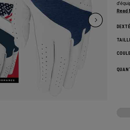
d’équi
collec
DEXTÉ
TAILL
COULE
QUANT