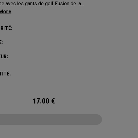
pe avec les gants de golf Fusion de la
tion Team USA.
RITÉ:
E:
UR:
ITÉ:
17.00
€