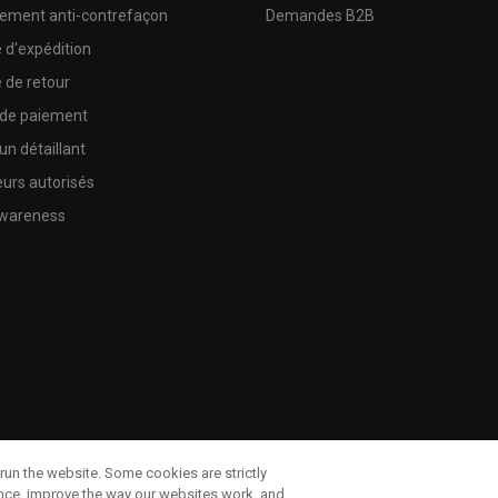
sement anti-contrefaçon
Demandes B2B
e d'expédition
e de retour
 de paiement
un détaillant
urs autorisés
wareness
run the website. Some cookies are strictly
ence, improve the way our websites work, and