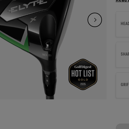
Die ve
Geschw
Schlag
HEA
Geschw
revolu
Massen
SHA
GRIF