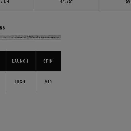
 / LH
44.75"
59
ENS
LAUNCH
SPIN
HIGH
MID