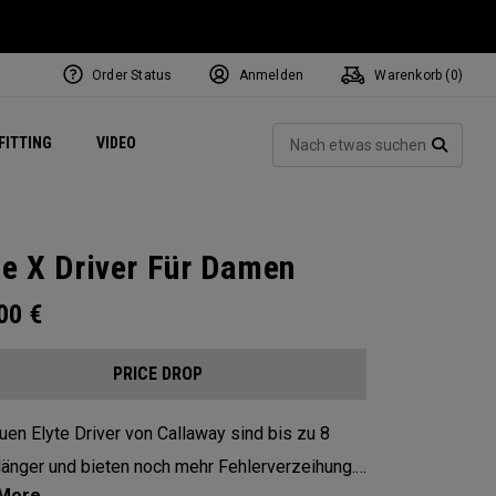
Order Status
Anmelden
Warenkorb (
0
)
ets
Exclusive Mavrik Complete Sets
Exklusiv - Golfbälle
NEW Headwear
Women's Golf Balls
Regional Performance Centers
Such
FITTING
VIDEO
e
Exklusiv - Zubehör
Pass It On
SUCH
te X Driver Für Damen
.00
€
PRICE DROP
uen Elyte Driver von Callaway sind bis zu 8
länger und bieten noch mehr Fehlerverzeihung.