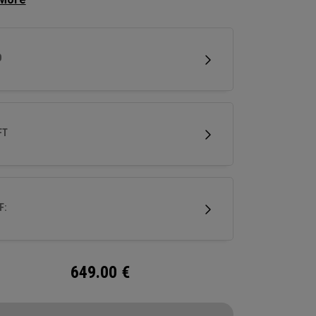
rfeinerte Formgebung erhöht die
indigkeit, während die neue Ai 10x
fläche entwickelt wurde, um Spin und
D
indigkeit zu optimieren. Zudem definiert die
tionäre thermogeschmiedete Carbon-Krone die
eigenschaften in einem Drivern neu.
FT
F:
649.00
€