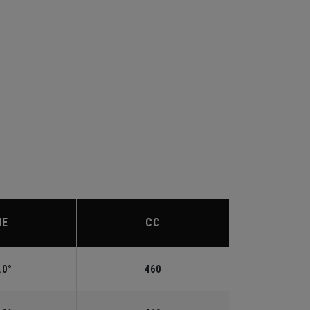
IE
CC
.0°
460