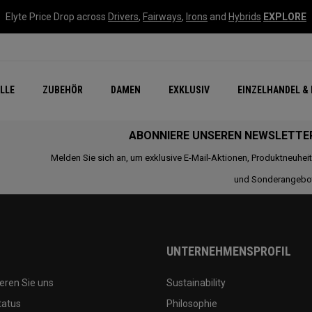
Elyte Price Drop across
Drivers
,
Fairways
,
Irons
and
Hybrids
EXPLORE
flage
n Zubehör
Neu – Quantum
Neu Chrome Tour
NEW Golf Bags
New - REVA Complete S
Online Selector Tools
LLE
ZUBEHÖR
DAMEN
EXKLUSIV
EINZELHANDEL & 
Exklusiv - Golfbälle
Callaway Clubhouse Liv
ABONNIERE UNSEREN NEWSLETTE
Melden Sie sich an, um exklusive E-Mail-Aktionen, Produktneuhei
und Sonderangebo
UNTERNEHMENSPROFIL
eren Sie uns
Sustainability
tatus
Philosophie