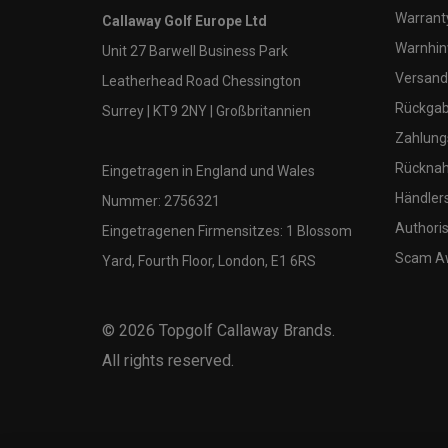
Warranty
Callaway Golf Europe Ltd
Warnhin
Unit 27 Barwell Business Park
Versand
Leatherhead Road Chessington
Rückgabe
Surrey | KT9 2NY | Großbritannien
Zahlung
Rücknah
Eingetragen in England und Wales
Händler
Nummer: 2756321
Authoris
Eingetragenen Firmensitzes: 1 Blossom
Scam A
Yard, Fourth Floor, London, E1 6RS
©
2026
Topgolf Callaway Brands.
All rights reserved.