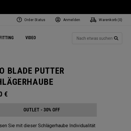
Order Status
Anmelden
Warenkorb (
0
)
ets
Exclusive Mavrik Complete Sets
Exklusiv - Golfbälle
NEW Headwear
Women's Golf Balls
Regional Performance Centers
Such
FITTING
VIDEO
e
Exklusiv - Zubehör
Pass It On
SUCH
IO BLADE PUTTER
HLÄGERHAUBE
00
€
OUTLET - 30% OFF
en Sie mit dieser Schlägerhaube Individualität