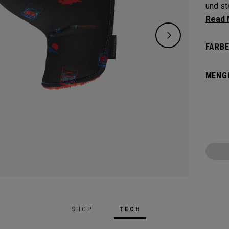
und ste
Schütz
markan
FARBE
MENG
SHOP
TECH