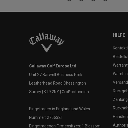
HILFE
Kontakti
Bestells
Warranty
Callaway Golf Europe Ltd
Warnhin
Unit 27 Barwell Business Park
Versand
Leatherhead Road Chessington
Rückgabe
Surrey | KT9 2NY | Großbritannien
Zahlung
Rücknah
Eingetragen in England und Wales
Händler
Nummer: 2756321
Authoris
Eingetragenen Firmensitzes: 1 Blossom