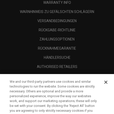
WARRANTY INFO
WARNHINWEIS ZU GEFÄLSCHTEN SCHLÄGERN
VERSANDBEDINGUNGEN
RÜCKGABE-RICHTLINIE
ZAHLUNGSOPTIONEN
RÜCKNAHMEGARANTIE
HÄNDLERSUCHE
AUTHORISED RETAILERS
SCAM AWARENESS
We and our third-party partners use cookies and similar
UNTERNEHMENSPROFIL
technologies to run the website. Some cookies are strictly
necessary. Others are optional and provide a more
RECHTLICHES-
personalized experience, improve the way our websites
work, and support our marketing operations; these will only
be set with your consent. By clicking the ‘Reject All' button
you are agreeing to only strictly necessary cookies if you