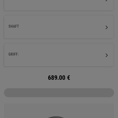
Kompromisse bei der Kontrolle.
SHAFT
GRIFF:
689.00
€