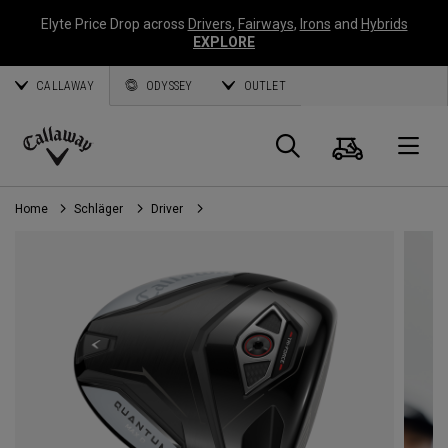
Elyte Price Drop across
Drivers
,
Fairways
,
Irons
and
Hybrids
EXPLORE
CALLAWAY
ODYSSEY
OUTLET
Warenk
Suche
O
Callaway
Golf
Home
Schläger
Driver