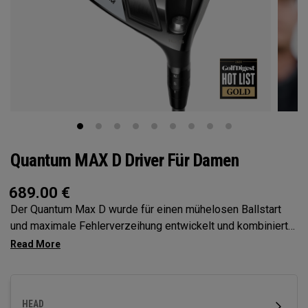
Quantum MAX D Driver Für Damen
689.00
€
Der Quantum Max D wurde für einen mühelosen Ballstart
und maximale Fehlerverzeihung entwickelt und kombiniert
unsere Tri-Force-Schlagfläche mit einer Ai-optimierten
Schlagflächenabbildung der nächsten Generation. Das
Ergebnis: ein hoher Ballstart, eine leichte Draw-Tendenz und
hohe Ballgeschwindigkeit – und das alles ohne
HEAD