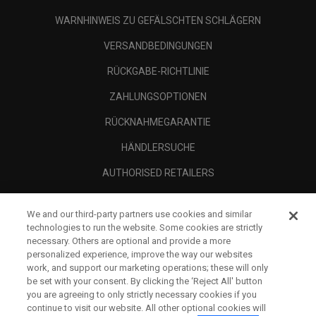
WARNHINWEIS ZU GEFÄLSCHTEN SCHLÄGERN
VERSANDBEDINGUNGEN
RÜCKGABE-RICHTLINIE
ZAHLUNGSOPTIONEN
RÜCKNAHMEGARANTIE
HÄNDLERSUCHE
AUTHORISED RETAILERS
SCAM AWARENESS
We and our third-party partners use cookies and similar
UNTERNEHMENSPROFIL
technologies to run the website. Some cookies are strictly
necessary. Others are optional and provide a more
RECHTLICHES-
personalized experience, improve the way our websites
work, and support our marketing operations; these will only
be set with your consent. By clicking the ‘Reject All' button
you are agreeing to only strictly necessary cookies if you
continue to visit our website. All other optional cookies will