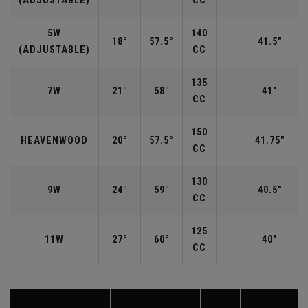
(ADJUSTABLE)
CC
5W
140
18°
57.5°
41.5"
(ADJUSTABLE)
CC
135
7W
21°
58°
41"
CC
150
HEAVENWOOD
20°
57.5°
41.75"
CC
130
9W
24°
59°
40.5"
CC
125
11W
27°
60°
40"
CC