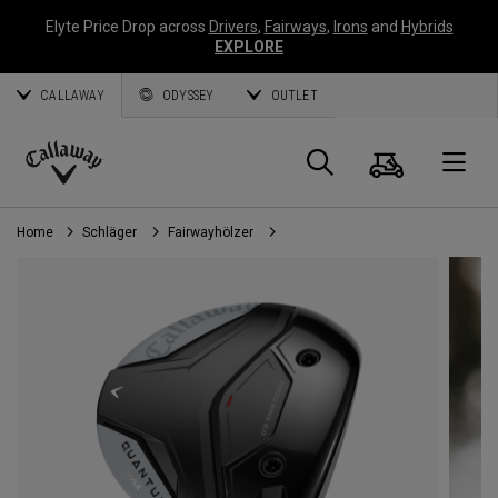
Elyte Price Drop across
Drivers
,
Fairways
,
Irons
and
Hybrids
EXPLORE
CALLAWAY
ODYSSEY
OUTLET
Warenk
Suche
O
Callaway
Golf
Home
Schläger
Fairwayhölzer