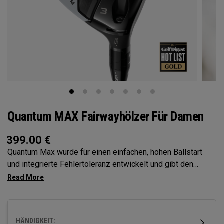
Quantum MAX Fairwayhölzer Für Damen
399.00
€
Quantum Max wurde für einen einfachen, hohen Ballstart
und integrierte Fehlertoleranz entwickelt und gibt den
Spielern so mehr Selbstvertrauen bei jedem Schlag. Sein
flaches Schlagflächendesign verbessert die Konstanz, und
seine Vielseitigkeit macht ihn zur idealen Wahl für eine
große Bandbreite von Golfern.
HÄNDIGKEIT: