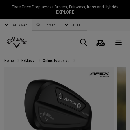
Elyte Price Drop across
Drivers
,
Fairways
,
Irons
and
Hybrids
EXPLORE
CALLAWAY
ODYSSEY
OUTLET
Warenk
Suche
O
Callaway
Golf
Home
Exklusiv
Online Exclusive