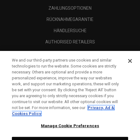
ZAHLUNGSOPTIONEN
RÜCKNAHMEGARANTIE
HÄNDLERSUCHE
AUTHORISED RETAILERS
SCAM AWARENESS
We and our third-party partners use cookies and similar
UNTERNEHMENSPROFIL
technologies to run the website. Some cookies are strictly
necessary. Others are optional and provide a more
RECHTLICHES-
personalized experience, improve the way our websites
work, and support our marketing operations; these will only
be set with your consent. By clicking the ‘Reject All' button
you are agreeing to only strictly necessary cookies if you
continue to visit our website. All other optional cookies will
not be set. For more information, see our
Privacy, Ad &
Cookies Policy
Manage Cookie Preferences