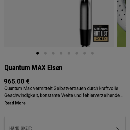
Quantum MAX Eisen
965.00
€
Quantum Max vermittelt Selbstvertrauen durch kraftvolle
Geschwindigkeit, konstante Weite und fehlerverzeihende
Leistung über die gesamte Schlagfläche – alles in einer
klaren, modernen Form, die Golfern hilft, solidere Schläge
zu erzielen und kontrollierter zu punkten.
HÄNDIGKEIT: