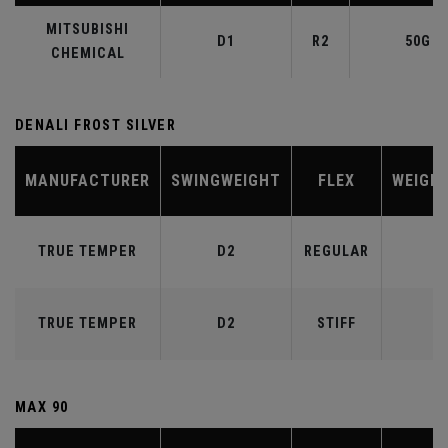
MITSUBISHI
D1
R2
50G
CHEMICAL
DENALI FROST SILVER
MANUFACTURER
SWINGWEIGHT
FLEX
WEIGH
TRUE TEMPER
D2
REGULAR
6
TRUE TEMPER
D2
STIFF
7
MAX 90