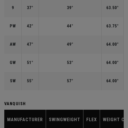
9
37°
39°
63.50°
PW
42°
44°
63.75°
AW
47°
49°
64.00°
GW
51°
53°
64.00°
SW
55°
57°
64.00°
VANQUISH
MANUFACTURER
SWINGWEIGHT
FLEX
WEIGHT CL