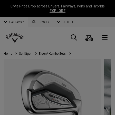
Elyte Price Drop across
Drivers
,
Fairways
,
Irons
and
Hybrids
EXPLORE
CALLAWAY
ODYSSEY
OUTLET
Warenk
Suche
O
Callaway
Golf
Home
Schläger
Eisen/ Kombo Sets