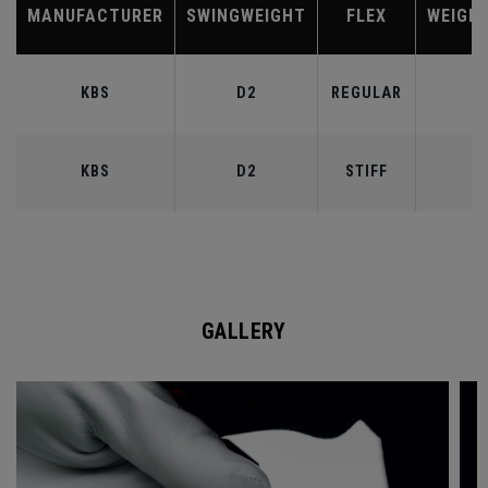
MANUFACTURER
SWINGWEIGHT
FLEX
WEIGH
KBS
D2
REGULAR
9
KBS
D2
STIFF
9
GALLERY