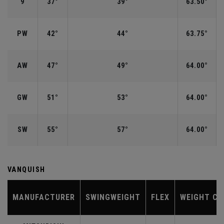
9
37°
39°
63.50°
PW
42°
44°
63.75°
AW
47°
49°
64.00°
GW
51°
53°
64.00°
SW
55°
57°
64.00°
VANQUISH
MANUFACTURER
SWINGWEIGHT
FLEX
WEIGHT CL