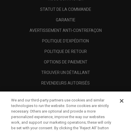
STATUT DE LA COMMANDE
GARANTIE
AVERTISSEMENT ANTI-CONTREFAÇON
POLITIQUE D'EXPÉDITION
POLITIQUE DE RETOUR
OPTIONS DE PAIEMENT
TROUVER UN DÉTAILLANT
REVENDEURS AUTORISÉS
SCAM AWARENESS
We and our third-party partners use cookies and similar
A PROPOS
technologies to run the website. Some cookies are strictly
necessary. Others are optional and provide a more
MENTIONS LÉGALES
personalized experience, improve the way our websites
work, and support our marketing operations; these will only
be set with your consent. By clicking the ‘Reject All' button