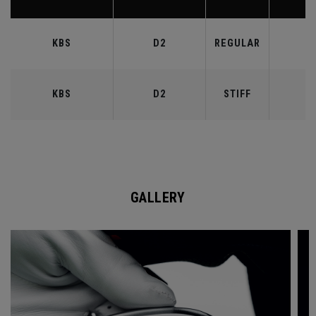
KBS
D2
REGULAR
9
KBS
D2
STIFF
9
GALLERY