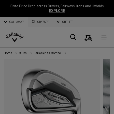
Elyte Price Drop across
Drivers
,
Fairways
,
Irons
and
Hybrids
EXPLORE
CALLAWAY
ODYSSEY
OUTLET
Panier
Recherch
O
Callaway
Golf
Home
Clubs
Fers/Séries Combo