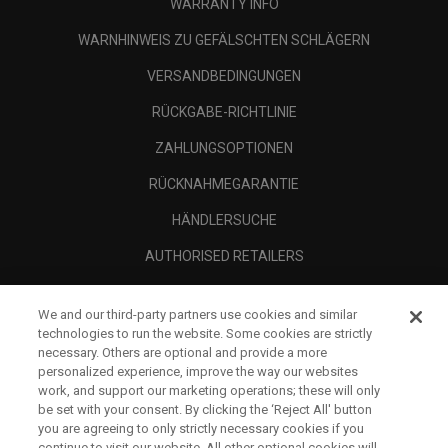
WARRANTY INFO
WARNHINWEIS ZU GEFÄLSCHTEN SCHLÄGERN
VERSANDBEDINGUNGEN
RÜCKGABE-RICHTLINIE
ZAHLUNGSOPTIONEN
RÜCKNAHMEGARANTIE
HÄNDLERSUCHE
AUTHORISED RETAILERS
SCAM AWARENESS
We and our third-party partners use cookies and similar
UNTERNEHMENSPROFIL
technologies to run the website. Some cookies are strictly
necessary. Others are optional and provide a more
RECHTLICHES-
personalized experience, improve the way our websites
work, and support our marketing operations; these will only
be set with your consent. By clicking the ‘Reject All' button
you are agreeing to only strictly necessary cookies if you
continue to visit our website. All other optional cookies will