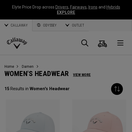
Elyte Price Drop across
Drivers
,
Fairways
,
Irons
and
Hybrids
EXPLORE
CALLAWAY
ODYSSEY
OUTLET
Warenk
Suche
O
Callaway
Golf
Home
Damen
WOMEN'S HEADWEAR
VIEW MORE
15
Results in
Women's Headwear