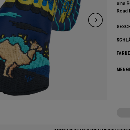
eine R
beginn
GESC
SCHL
FARBE
MENG