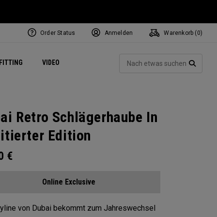
Order Status
Anmelden
Warenkorb (
0
)
ets
Exclusive Mavrik Complete Sets
Exklusiv - Golfbälle
NEW Headwear
Women's Golf Balls
Regional Performance Centers
Such
FITTING
VIDEO
e
Exklusiv - Zubehör
Pass It On
SUCH
ai Retro Schlägerhaube In
itierter Edition
00
€
Online Exclusive
kyline von Dubai bekommt zum Jahreswechsel