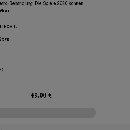
etro-Behandlung. Die Spiele 2026 können
en!
HLECHT:
ÄGER
:
E:
49.00
€