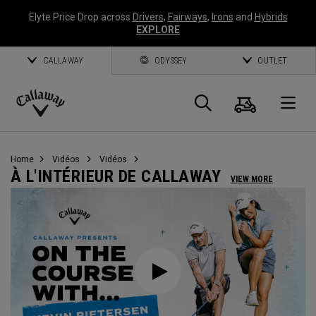
Elyte Price Drop across
Drivers
,
Fairways
,
Irons
and
Hybrids
EXPLORE
CALLAWAY
ODYSSEY
OUTLET
Panier
Recherch
O
Callaway
Golf
Home
Vidéos
Vidéos
À L'INTÉRIEUR DE CALLAWAY
VIEW MORE