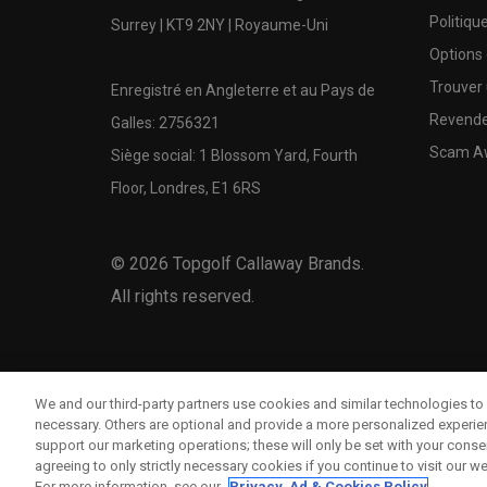
Politiqu
Surrey | KT9 2NY | Royaume-Uni
Options
Trouver 
Enregistré en Angleterre et au Pays de
Revende
Galles: 2756321
Scam A
Siège social: 1 Blossom Yard, Fourth
Floor, Londres, E1 6RS
©
2026
Topgolf Callaway Brands.
All rights reserved.
We and our third-party partners use cookies and similar technologies to 
necessary. Others are optional and provide a more personalized experi
support our marketing operations; these will only be set with your consent
agreeing to only strictly necessary cookies if you continue to visit our we
For more information, see our
Privacy, Ad & Cookies Policy