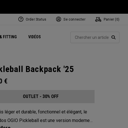
Order Status
Se connecter
Panier (
0
)
Centres de Performance
tum
 Juillet
ets
Exclusive Mavrik Complete Sets
Exclusivités - Balles de Golf
NEW Headwear
Women's Golf Balls
Rech
& FITTING
VIDÉOS
Régionaux
Golf
e
Exclusivités - Accessoires
Pass It On
RECHE
kleball Backpack '25
00
€
OUTLET - 30% OFF
is léger et durable, fonctionnel et élégant, le
dos OGIO Pickleball est une version moderne