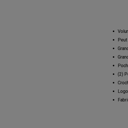
Volum
Peut
Grand
Grand
Poch
(2) P
Croch
Logo
Fabr