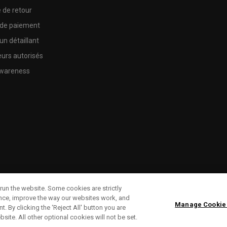
e de retour
 de paiement
un détaillant
urs autorisés
wareness
run the website. Some cookies are strictly
ence, improve the way our websites work, and
Manage Cookie
. By clicking the ‘Reject All' button you are
bsite. All other optional cookies will not be set.