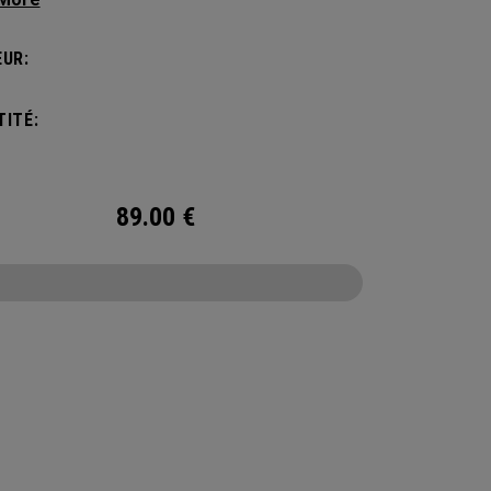
ac classique. Ce sac à dos extrêmement
table protège jusqu’à 2 raquettes, transporte
UR:
tre matériel et s’accroche à la clôture du terrain
ccéder facilement à toutes vos affaires entre
ITÉ:
arties.
89.00
€
CONFIGURE