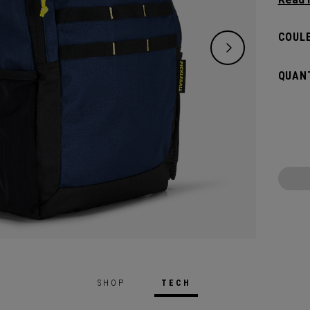
d’un s
confor
COULE
tout vo
pour a
QUANT
deux p
SHOP
TECH