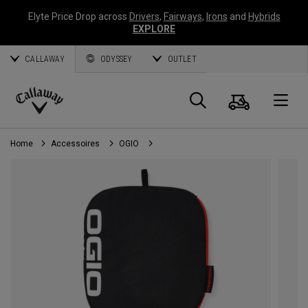
Elyte Price Drop across
Drivers
,
Fairways
,
Irons
and
Hybrids
EXPLORE
CALLAWAY
ODYSSEY
OUTLET
Panier
Recherch
O
Callaway
Golf
Home
Accessoires
OGIO