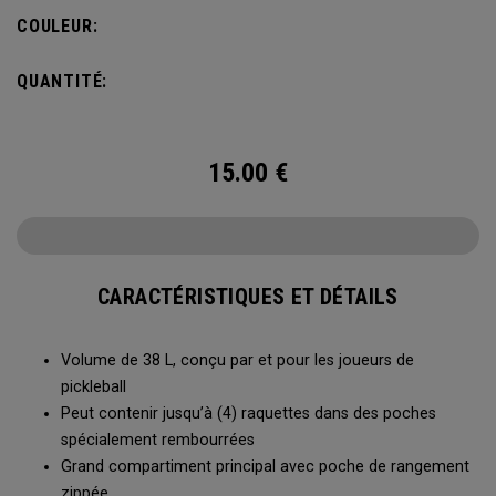
4 raquettes et comporte un compartiment à chaussures
COULEUR:
ainsi que tout l’espace nécessaire pour ranger vos affaires
de sport.
QUANTITÉ:
15.00
€
CARACTÉRISTIQUES ET DÉTAILS
Volume de 38 L, conçu par et pour les joueurs de
pickleball
Peut contenir jusqu’à (4) raquettes dans des poches
spécialement rembourrées
Grand compartiment principal avec poche de rangement
zippée