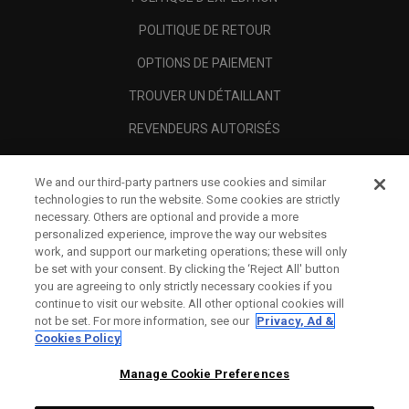
POLITIQUE DE RETOUR
OPTIONS DE PAIEMENT
TROUVER UN DÉTAILLANT
REVENDEURS AUTORISÉS
SCAM AWARENESS
We and our third-party partners use cookies and similar
A PROPOS
technologies to run the website. Some cookies are strictly
necessary. Others are optional and provide a more
MENTIONS LÉGALES
personalized experience, improve the way our websites
work, and support our marketing operations; these will only
be set with your consent. By clicking the ‘Reject All' button
you are agreeing to only strictly necessary cookies if you
continue to visit our website. All other optional cookies will
not be set. For more information, see our
Privacy, Ad &
Cookies Policy
Manage Cookie Preferences