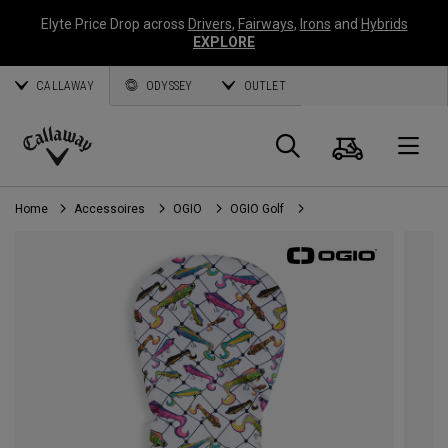
Elyte Price Drop across
Drivers
,
Fairways
,
Irons
and
Hybrids
EXPLORE
CALLAWAY
ODYSSEY
OUTLET
Panier
Recherch
O
Callaway
Golf
Home
Accessoires
OGIO
OGIO Golf