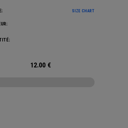
E:
SIZE CHART
UR:
ITÉ:
12.00
€
CONFIGURE