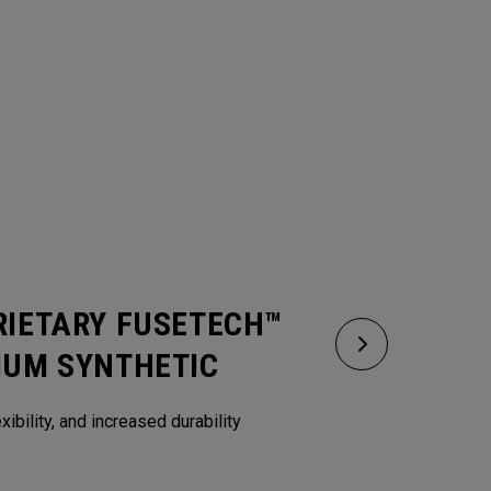
RIETARY FUSETECH™
IUM SYNTHETIC
xibility, and increased durability