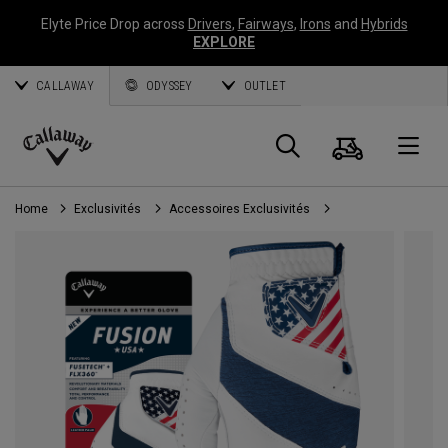
Elyte Price Drop across
Drivers
,
Fairways
,
Irons
and
Hybrids
EXPLORE
CALLAWAY
ODYSSEY
OUTLET
Panier
Recherch
O
Callaway
Golf
Home
Exclusivités
Accessoires Exclusivités