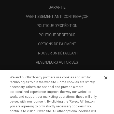
GARANTIE
AVERTISSEMENT ANTI-CONTREFAÇON
POLITIQUE D'EXPÉDITION
POLITIQUE DE RETOUR
OPTIONS DE PAIEMENT
TROUVER UN DÉTAILLANT
REVENDEURS AUTORISÉS
SCAM AWARENESS
We and our third-party partners use cookies and similar
A PROPOS
technologies to run the website. Some cookies are strictly
necessary. Others are optional and provide a more
MENTIONS LÉGALES
personalized experience, improve the way our websites
work, and support our marketing operations; these will only
be set with your consent. By clicking the ‘Reject All' button
you are agreeing to only strictly necessary cookies if you
continue to visit our website. All other optional cookies will