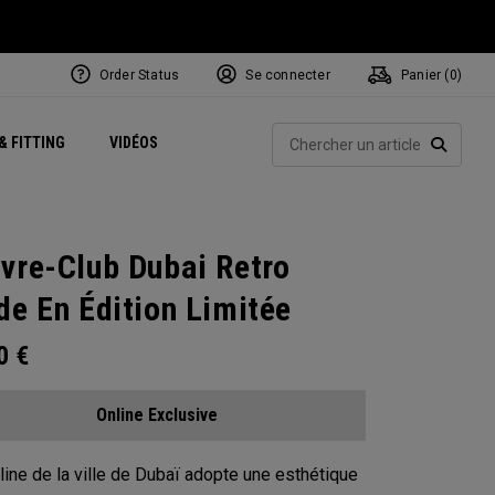
Order Status
Se connecter
Panier (
0
)
Centres de Performance
tum
 Juillet
ets
Exclusive Mavrik Complete Sets
Exclusivités - Balles de Golf
NEW Headwear
Women's Golf Balls
Rech
& FITTING
VIDÉOS
Régionaux
Golf
e
Exclusivités - Accessoires
Pass It On
RECHE
vre-Club Dubai Retro
de En Édition Limitée
00
€
Online Exclusive
line de la ville de Dubaï adopte une esthétique