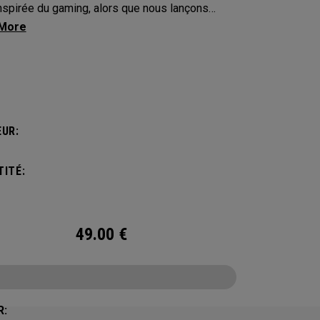
inspirée du gaming, alors que nous lançons
e et donnons le coup d’envoi des Jeux 2026 !
UR:
ITÉ:
49.00
€
R: