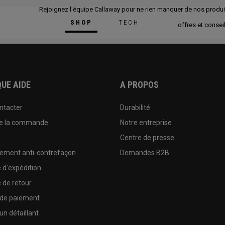
Rejoignez l'équipe Callaway pour ne rien manquer de nos produi
SHOP
TECH
offres et conseil
UE AIDE
A PROPOS
ntacter
Durabilité
de la commande
Notre entreprise
e
Centre de presse
sement anti-contrefaçon
Demandes B2B
e d'expédition
e de retour
 de paiement
un détaillant