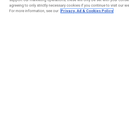
agreeing to only strictly necessary cookies if you continue to visit our we
For more information, see our
Privacy, Ad & Cookies Policy
GET SOCIAL
RUBRIQ
Nous Co
Statut 
Garanti
Callaway Golf Europe Ltd
Avertis
Unit 27 Barwell Business Park
Politiqu
Leatherhead Road Chessington
Politiqu
Surrey | KT9 2NY | Royaume-Uni