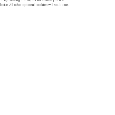
bsite. All other optional cookies will not be set.
ABONNEZ-VOUS À NOTRE NEWSLETTE
Rejoignez l'équipe Callaway pour ne rien manquer de nos produi
offres et conseil
UE AIDE
A PROPOS
ntacter
Durabilité
de la commande
Notre entreprise
e
Centre de presse
sement anti-contrefaçon
Demandes B2B
e d'expédition
e de retour