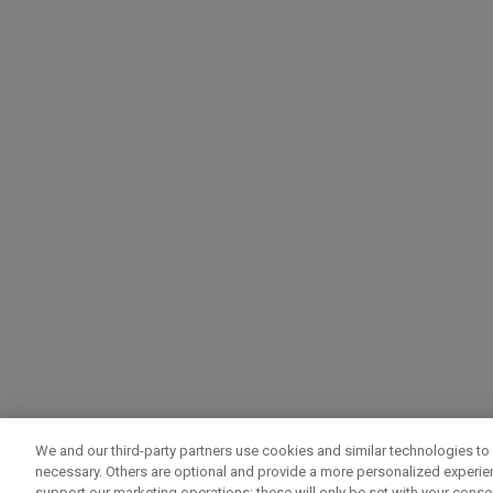
We and our third-party partners use cookies and similar technologies to 
necessary. Others are optional and provide a more personalized experi
support our marketing operations; these will only be set with your consent