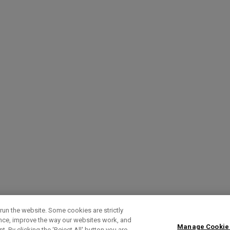
run the website. Some cookies are strictly
ence, improve the way our websites work, and
Manage Cookie
. By clicking the ‘Reject All' button you are