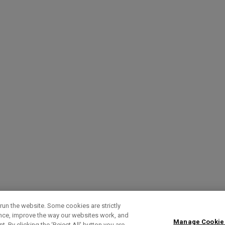
run the website. Some cookies are strictly
ence, improve the way our websites work, and
Manage Cookie
. By clicking the ‘Reject All' button you are