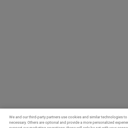
We and our third-party partners use cookies and similar technologies to 
necessary. Others are optional and provide a more personalized experi
support our marketing operations; these will only be set with your consent