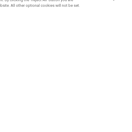
bsite. All other optional cookies will not be set.
ABONNEZ-VOUS À NOTRE NEWSLETTE
Rejoignez l'équipe Callaway pour ne rien manquer de nos produi
offres et conseil
UE AIDE
A PROPOS
ntacter
Durabilité
de la commande
Notre entreprise
e
Centre de presse
sement anti-contrefaçon
Demandes B2B
e d'expédition
e de retour