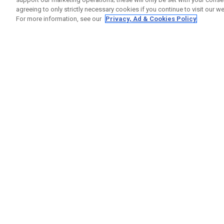
agreeing to only strictly necessary cookies if you continue to visit our we
For more information, see our
Privacy, Ad & Cookies Policy
GET SOCIAL
RUBRIQ
Nous Co
Statut 
Garanti
Callaway Golf Europe Ltd
Avertis
Unit 27 Barwell Business Park
Politiqu
Leatherhead Road Chessington
Politiqu
Surrey | KT9 2NY | Royaume-Uni