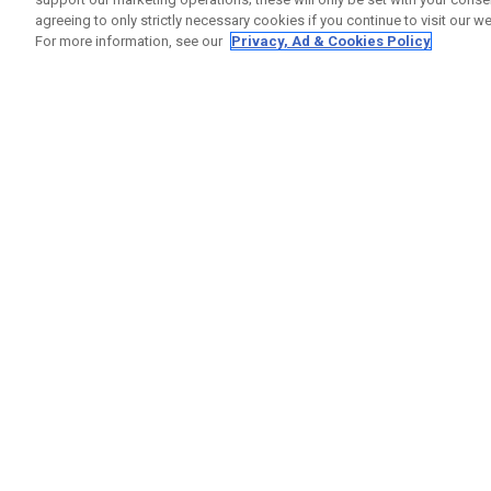
agreeing to only strictly necessary cookies if you continue to visit our we
For more information, see our
Privacy, Ad & Cookies Policy
GET SOCIAL
RUBRIQ
Nous Co
Statut 
Garanti
Callaway Golf Europe Ltd
Avertis
Unit 27 Barwell Business Park
Politiqu
Leatherhead Road Chessington
Politiqu
Surrey | KT9 2NY | Royaume-Uni