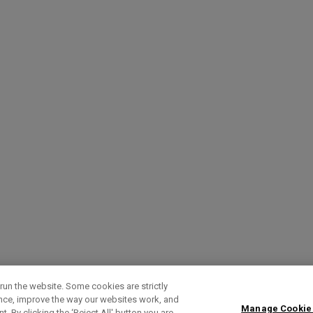
run the website. Some cookies are strictly
ence, improve the way our websites work, and
Manage Cookie
. By clicking the ‘Reject All' button you are