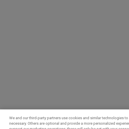
We and our third-party partners use cookies and similar technologies to 
necessary. Others are optional and provide a more personalized experi
support our marketing operations; these will only be set with your consent