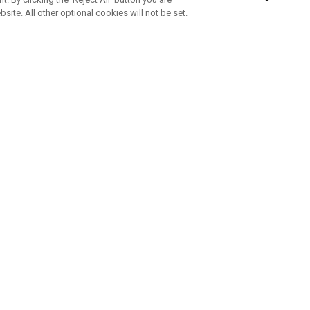
bsite. All other optional cookies will not be set.
ABONNEZ-VOUS À NOTRE NEWSLETTE
Rejoignez l'équipe Callaway pour ne rien manquer de nos produi
offres et conseil
UE AIDE
A PROPOS
ntacter
Durabilité
de la commande
Notre entreprise
e
Centre de presse
sement anti-contrefaçon
Demandes B2B
e d'expédition
e de retour