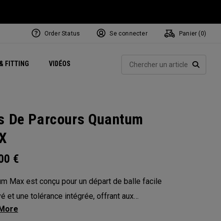
Order Status
Se connecter
Panier (
0
)
Centres de Performance
tum
 Juillet
ets
Exclusive Mavrik Complete Sets
Exclusivités - Balles de Golf
NEW Headwear
Women's Golf Balls
Rech
& FITTING
VIDÉOS
Régionaux
Golf
e
Exclusivités - Accessoires
Pass It On
RECHE
s De Parcours Quantum
X
.00
€
m Max est conçu pour un départ de balle facile
vé et une tolérance intégrée, offrant aux
s(euses) plus de confiance à chaque swing. Sa