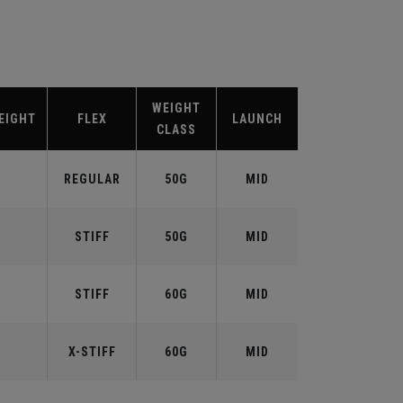
WEIGHT
EIGHT
FLEX
LAUNCH
CLASS
REGULAR
50G
MID
STIFF
50G
MID
STIFF
60G
MID
X-STIFF
60G
MID