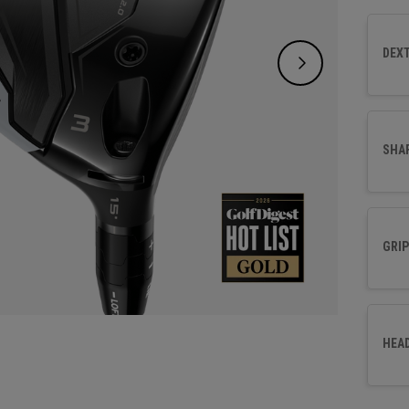
face p
polyval
DEXT
éventa
SHA
GRIP
HEA