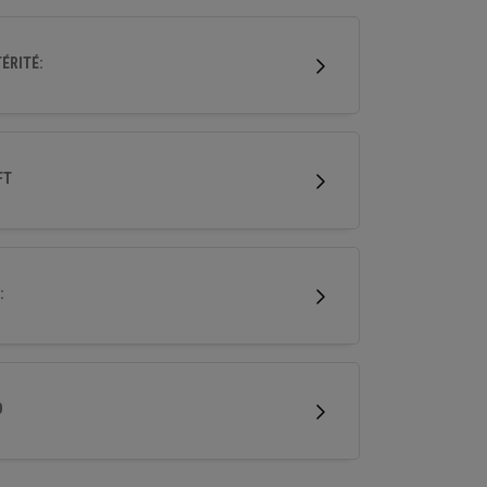
eu profonde améliore la régularité et sa
ence, ce qui en fait le choix idéal pour un large
ÉRITÉ:
il de golfeurs.
FT
:
D