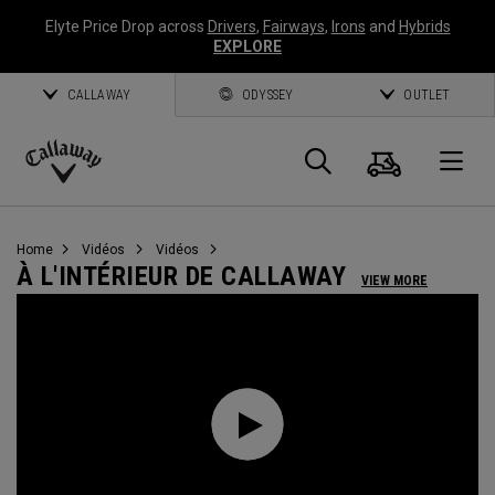
Elyte Price Drop across
Drivers
,
Fairways
,
Irons
and
Hybrids
EXPLORE
CALLAWAY
ODYSSEY
OUTLET
Panier
Recherch
O
Callaway
Golf
Home
Vidéos
Vidéos
À L'INTÉRIEUR DE CALLAWAY
VIEW MORE