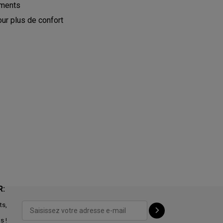
ements
ur plus de confort
R:
ts,
s !