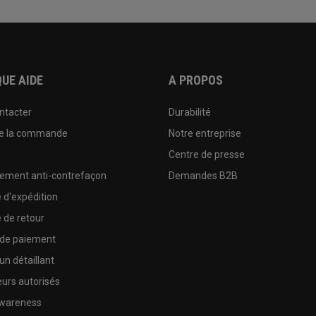
UE AIDE
A PROPOS
ntacter
Durabilité
de la commande
Notre entreprise
e
Centre de presse
sement anti-contrefaçon
Demandes B2B
e d'expédition
e de retour
 de paiement
un détaillant
urs autorisés
wareness