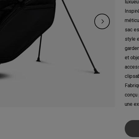
luxueu
Inspir
méticu
sac es
style 
garden
et obj
access
clipsab
Fabriq
conçu 
une ex