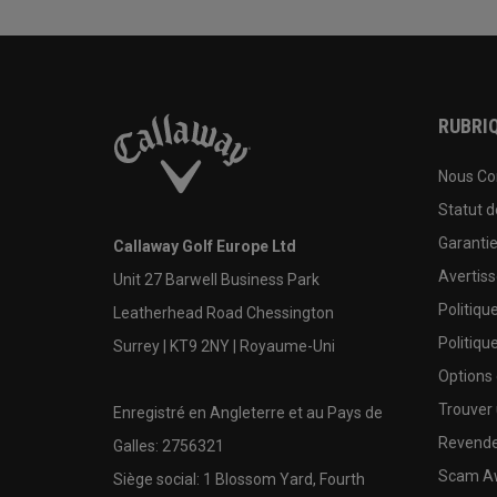
RUBRIQ
Nous Co
Statut 
Garanti
Callaway Golf Europe Ltd
Avertis
Unit 27 Barwell Business Park
Politiqu
Leatherhead Road Chessington
Politiqu
Surrey | KT9 2NY | Royaume-Uni
Options
Trouver 
Enregistré en Angleterre et au Pays de
Revende
Galles: 2756321
Scam A
Siège social: 1 Blossom Yard, Fourth