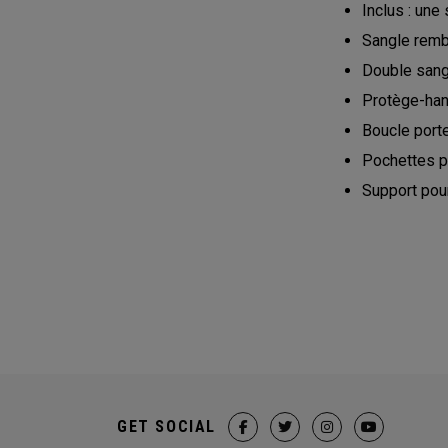
Inclus : une
Sangle rembo
Double sangl
Protège-han
Boucle porte
Pochettes po
Support pour
GET SOCIAL