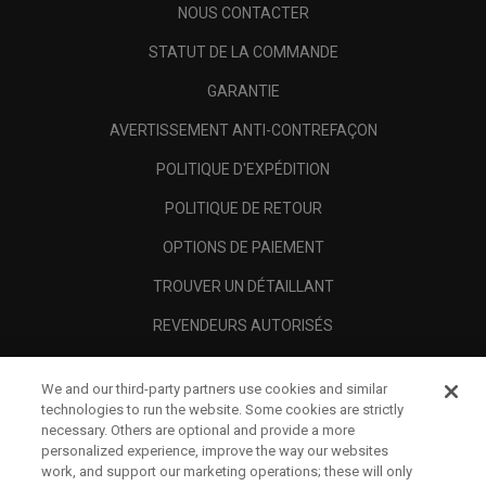
NOUS CONTACTER
STATUT DE LA COMMANDE
GARANTIE
AVERTISSEMENT ANTI-CONTREFAÇON
POLITIQUE D'EXPÉDITION
POLITIQUE DE RETOUR
OPTIONS DE PAIEMENT
TROUVER UN DÉTAILLANT
REVENDEURS AUTORISÉS
SCAM AWARENESS
We and our third-party partners use cookies and similar
A PROPOS
technologies to run the website. Some cookies are strictly
necessary. Others are optional and provide a more
MENTIONS LÉGALES
personalized experience, improve the way our websites
work, and support our marketing operations; these will only