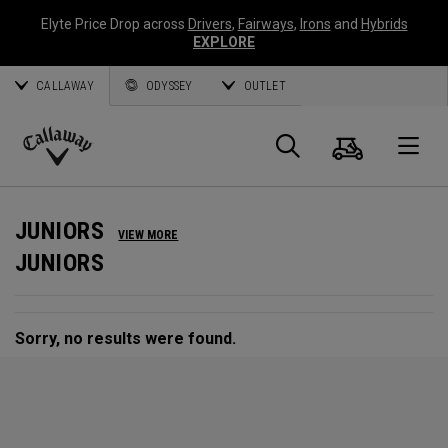
Elyte Price Drop across
Drivers
,
Fairways
,
Irons
and
Hybrids
EXPLORE
CALLAWAY
ODYSSEY
OUTLET
Panier
Recherch
O
Callaway
Golf
JUNIORS
VIEW MORE
JUNIORS
Sorry, no results were found.