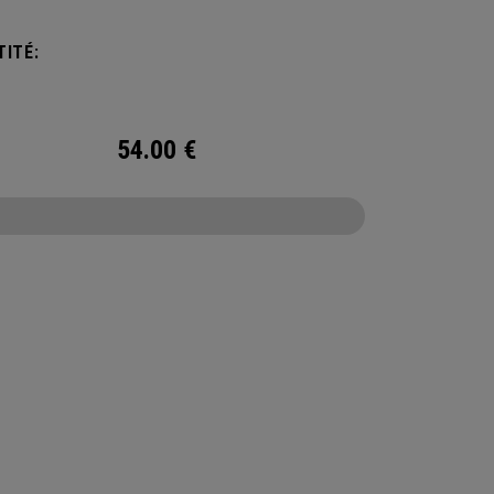
jets essentiels, cette petite pochette est
 et parfaite pour toutes vos aventures.
ITÉ:
54.00
€
CONFIGURE