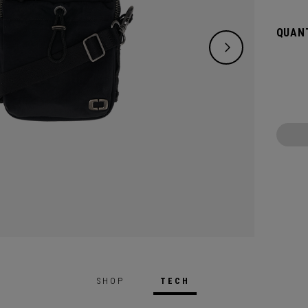
vos ob
légère
QUANT
SHOP
TECH