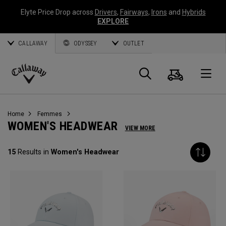
Elyte Price Drop across
Drivers
,
Fairways
,
Irons
and
Hybrids
EXPLORE
CALLAWAY
ODYSSEY
OUTLET
Panier
Recherch
O
Callaway
Golf
Home
Femmes
WOMEN'S HEADWEAR
VIEW MORE
15
Results in
Women's Headwear