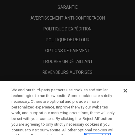
GARANTIE
AVERTISSEMENT ANTI-CONTREFAÇON
POLITIQUE D'EXPÉDITION
POLITIQUE DE RETOUR
OPTIONS DE PAIEMENT
TROUVER UN DÉTAILLANT
REVENDEURS AUTORISÉS
SCAM AWARENESS
We and our third-party partners use cookies and similar
A PROPOS
technologies to run the website. Some cookies are strictly
necessary. Others are optional and provide a more
MENTIONS LÉGALES
personalized experience, improve the way our websites
work, and support our marketing operations; these will only
be set with your consent. By clicking the ‘Reject All' button
you are agreeing to only strictly necessary cookies if you
continue to visit our website. All other optional cookies will