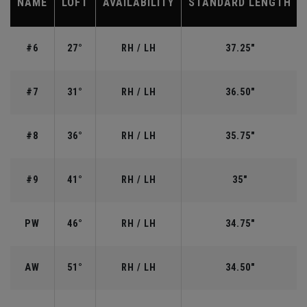
NAME
LOFT
AVAILABILITY
STANDARD LENGTH
#6
27°
RH / LH
37.25"
#7
31°
RH / LH
36.50"
#8
36°
RH / LH
35.75"
#9
41°
RH / LH
35"
PW
46°
RH / LH
34.75"
AW
51°
RH / LH
34.50"