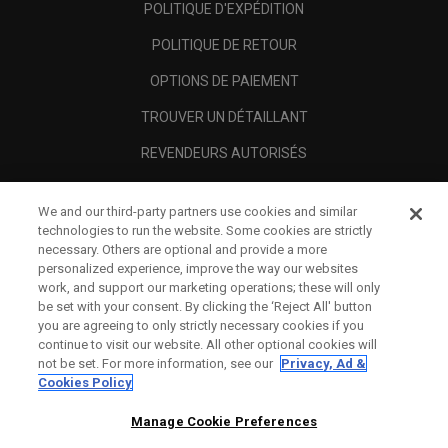
POLITIQUE D'EXPÉDITION
POLITIQUE DE RETOUR
OPTIONS DE PAIEMENT
TROUVER UN DÉTAILLANT
REVENDEURS AUTORISÉS
SCAM AWARENESS
We and our third-party partners use cookies and similar
A PROPOS
technologies to run the website. Some cookies are strictly
necessary. Others are optional and provide a more
MENTIONS LÉGALES
personalized experience, improve the way our websites
work, and support our marketing operations; these will only
be set with your consent. By clicking the ‘Reject All' button
you are agreeing to only strictly necessary cookies if you
continue to visit our website. All other optional cookies will
not be set. For more information, see our
Privacy, Ad &
Cookies Policy
Manage Cookie Preferences