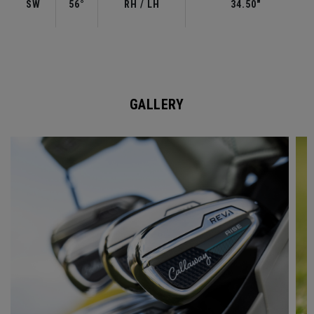
SW
56°
RH / LH
34.50"
GALLERY