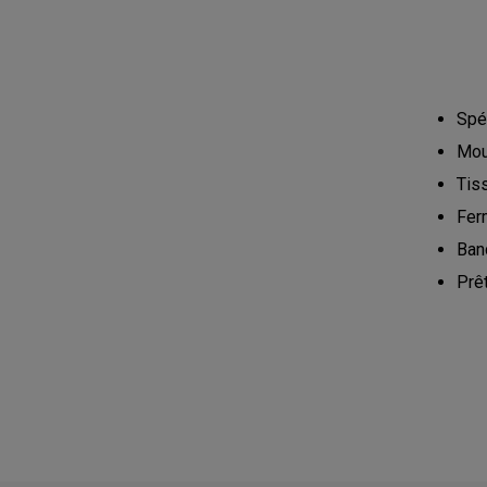
Spé
Mou
Tis
Ferm
Ban
Prê