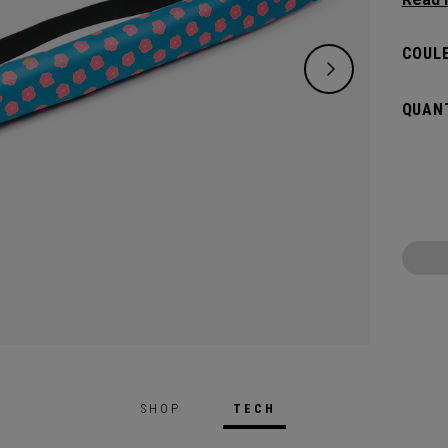
standa
terrain
COULE
partou
capaci
QUANT
sa lon
distin
endure
SHOP
TECH