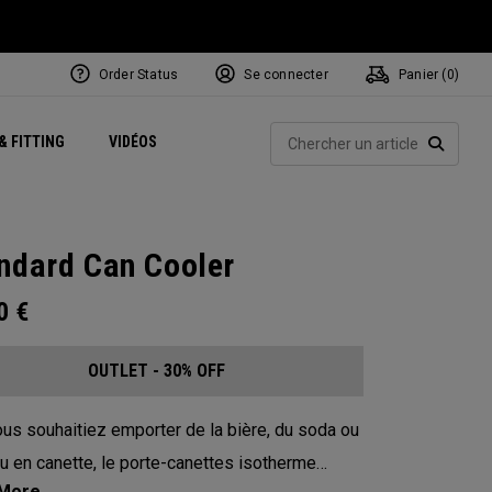
Order Status
Se connecter
Panier (
0
)
Centres de Performance
tum
 Juillet
ets
Exclusive Mavrik Complete Sets
Exclusivités - Balles de Golf
NEW Headwear
Women's Golf Balls
Rech
& FITTING
VIDÉOS
Régionaux
Golf
e
Exclusivités - Accessoires
Pass It On
RECHE
ndard Can Cooler
00
€
OUTLET - 30% OFF
us souhaitiez emporter de la bière, du soda ou
au en canette, le porte-canettes isotherme