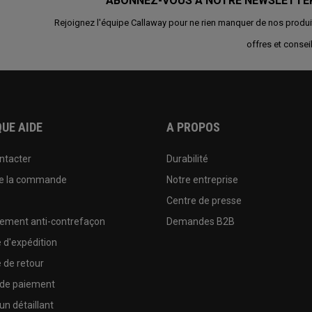
ABONNEZ-VOUS À NOTRE NEWSLETTE
Rejoignez l'équipe Callaway pour ne rien manquer de nos produi
offres et conseil
UE AIDE
A PROPOS
ntacter
Durabilité
de la commande
Notre entreprise
e
Centre de presse
sement anti-contrefaçon
Demandes B2B
e d'expédition
e de retour
 de paiement
un détaillant