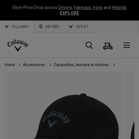
Elyte Price Drop across
Drivers
,
Fairways
,
Irons
and
Hybrids
EXPLORE
CALLAWAY
ODYSSEY
OUTLET
Panier
Recherch
O
Callaway
Golf
Home
Accessoires
Casquettes, bonnets et visières