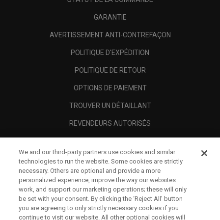
GARANTIE
AVERTISSEMENT ANTI-CONTREFAÇON
POLITIQUE D'EXPÉDITION
POLITIQUE DE RETOUR
OPTIONS DE PAIEMENT
TROUVER UN DÉTAILLANT
REVENDEURS AUTORISÉS
SCAM AWARENESS
We and our third-party partners use cookies and similar
A PROPOS
technologies to run the website. Some cookies are strictly
necessary. Others are optional and provide a more
MENTIONS LÉGALES
personalized experience, improve the way our websites
work, and support our marketing operations; these will only
be set with your consent. By clicking the ‘Reject All' button
you are agreeing to only strictly necessary cookies if you
continue to visit our website. All other optional cookies will