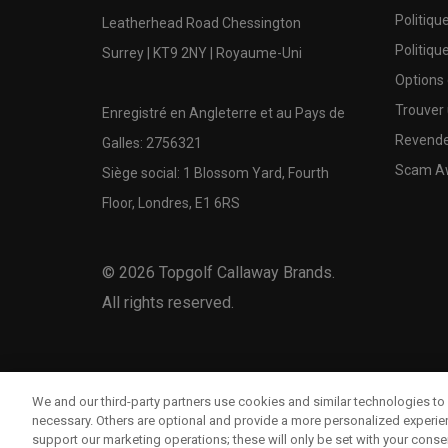
Politiqu
Leatherhead Road Chessington
Politiqu
Surrey | KT9 2NY | Royaume-Uni
Options
Trouver 
Enregistré en Angleterre et au Pays de
Revende
Galles: 2756321
Scam A
Siège social: 1 Blossom Yard, Fourth
Floor, Londres, E1 6RS
©
2026
Topgolf Callaway Brands.
All rights reserved.
We and our third-party partners use cookies and similar technologies to 
necessary. Others are optional and provide a more personalized experi
support our marketing operations; these will only be set with your consent