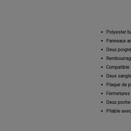
Polyester ba
Panneaux ant
Deux poigné
Rembourrage
Compatible 
Deux sangle
Plaque de pr
Fermetures É
Deux poches
Pliable avec