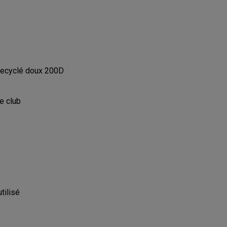
 recyclé doux 200D
e club
tilisé