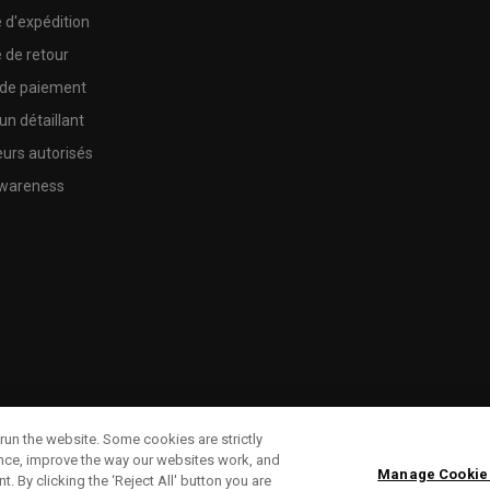
e d'expédition
e de retour
 de paiement
un détaillant
urs autorisés
wareness
run the website. Some cookies are strictly
ence, improve the way our websites work, and
Manage Cookie
. By clicking the ‘Reject All' button you are