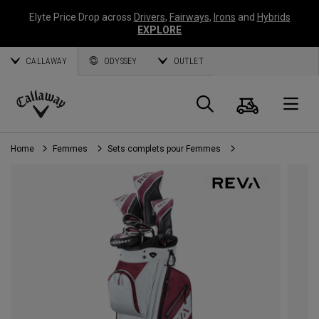
Elyte Price Drop across
Drivers
,
Fairways
,
Irons
and
Hybrids
EXPLORE
CALLAWAY
ODYSSEY
OUTLET
Panier
Recherch
O
Callaway
Golf
Home
Femmes
Sets complets pour Femmes