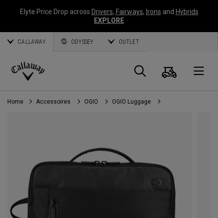
Elyte Price Drop across
Drivers
,
Fairways
,
Irons
and
Hybrids
EXPLORE
CALLAWAY
ODYSSEY
OUTLET
Panier
Recherch
O
Callaway
Golf
Home
Accessoires
OGIO
OGIO Luggage