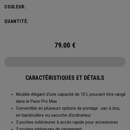
organisation optimale pour tous vos appareils
COULEUR:
électroniques. Conçue avec une protection matelassée
renforcée pour votre ordinateur portable et votre tablette,
QUANTITÉ:
elle répond aux besoins du professionnel moderne, au
bureau comme en déplacement.
79.00
€
CARACTÉRISTIQUES ET DÉTAILS
Modèle élégant d’une capacité de 10 L pouvant être rangé
dans le Pace Pro Max
Convertible en plusieurs options de portage : sac à dos,
en bandoulière ou sacoche d’ordinateur
3 poches extérieures à accès rapide pour accessoires
3 poches intérieures de rangement