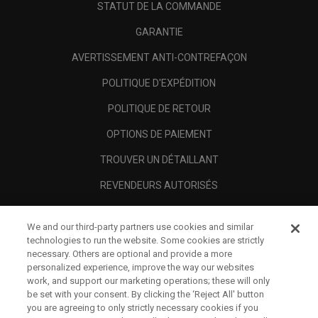
STATUT DE LA COMMANDE
GARANTIE
AVERTISSEMENT ANTI-CONTREFAÇON
POLITIQUE D'EXPÉDITION
POLITIQUE DE RETOUR
OPTIONS DE PAIEMENT
TROUVER UN DÉTAILLANT
REVENDEURS AUTORISÉS
SCAM AWARENESS
We and our third-party partners use cookies and similar
A PROPOS
technologies to run the website. Some cookies are strictly
necessary. Others are optional and provide a more
MENTIONS LÉGALES
personalized experience, improve the way our websites
work, and support our marketing operations; these will only
be set with your consent. By clicking the ‘Reject All' button
you are agreeing to only strictly necessary cookies if you