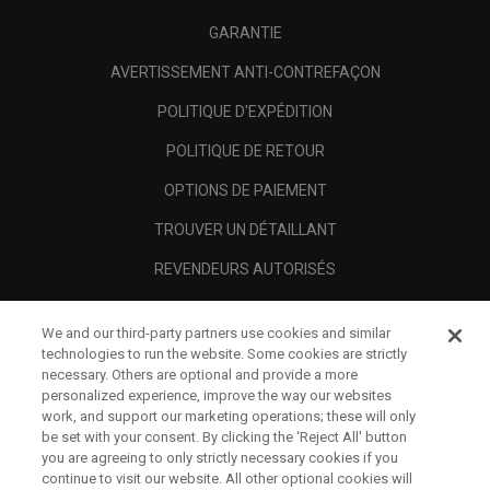
GARANTIE
AVERTISSEMENT ANTI-CONTREFAÇON
POLITIQUE D'EXPÉDITION
POLITIQUE DE RETOUR
OPTIONS DE PAIEMENT
TROUVER UN DÉTAILLANT
REVENDEURS AUTORISÉS
SCAM AWARENESS
We and our third-party partners use cookies and similar
A PROPOS
technologies to run the website. Some cookies are strictly
necessary. Others are optional and provide a more
MENTIONS LÉGALES
personalized experience, improve the way our websites
work, and support our marketing operations; these will only
be set with your consent. By clicking the ‘Reject All' button
you are agreeing to only strictly necessary cookies if you
continue to visit our website. All other optional cookies will