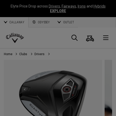
Elyte Price Drop across
Drivers
,
Fairways
,
Irons
and
Hybrids
EXPLORE
CALLAWAY
ODYSSEY
OUTLET
Panier
Recherch
O
Callaway
Golf
Home
Clubs
Drivers