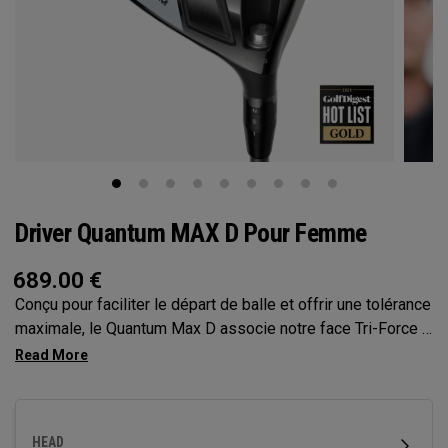
Driver Quantum MAX D Pour Femme
689.00
€
Conçu pour faciliter le départ de balle et offrir une tolérance
maximale, le Quantum Max D associe notre face Tri-Force à
la cartographie de face optimisée par l’IA nouvelle
génération pour offrir un départ de balle élevé, un léger
draw et une vitesse puissante, le tout sans sacrifier le
contrôle
HEAD