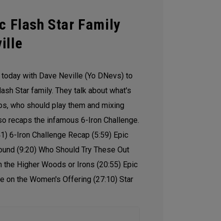
c Flash Star Family
ille
o today with Dave Neville (Yo DNevs) to
lash Star family. They talk about what's
ubs, who should play them and mixing
lso recaps the infamous 6-Iron Challenge.
41) 6-Iron Challenge Recap (5:59) Epic
ound (9:20) Who Should Try These Out
 the Higher Woods or Irons (20:55) Epic
re on the Women's Offering (27:10) Star