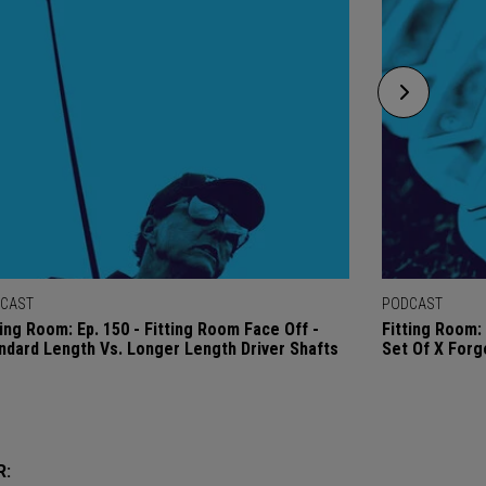
CAST
PODCAST
ting Room: Ep. 150 - Fitting Room Face Off -
Fitting Room: 
ndard Length Vs. Longer Length Driver Shafts
Set Of X Forg
R: