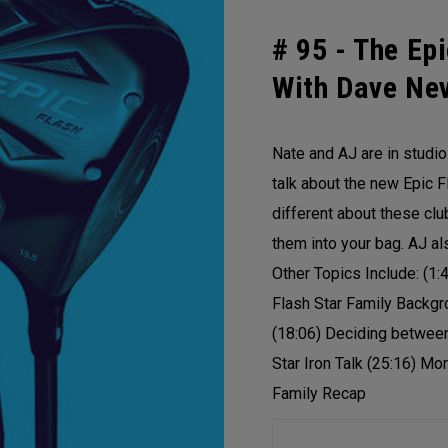
# 95 -
The Epi
With Dave Nev
Nate and AJ are in studi
talk about the new Epic F
different about these cl
them into your bag. AJ a
Other Topics Include: (1:
Flash Star Family Backgr
(18:06) Deciding between
Star Iron Talk (25:16) Mo
Family Recap