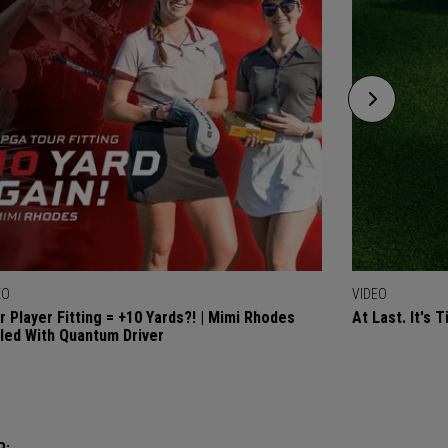
EO
VIDEO
r Player Fitting = +10 Yards?! | Mimi Rhodes
At Last. It's 
lled With Quantum Driver