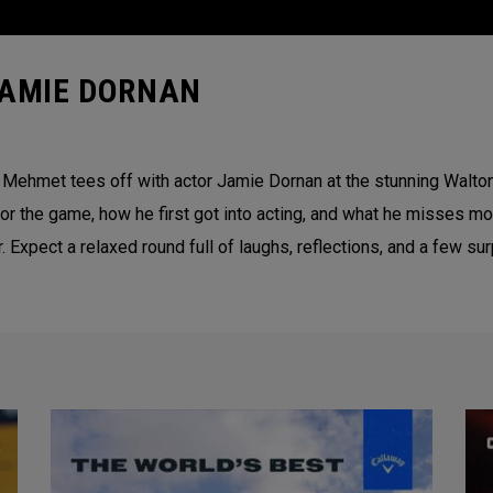
JAMIE DORNAN
ci Mehmet tees off with actor Jamie Dornan at the stunning Walto
for the game, how he first got into acting, and what he misses 
r. Expect a relaxed round full of laughs, reflections, and a few s