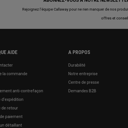
ABONNEZ-VOUS À NOTRE NEWSLETTE
Rejoignez l'équipe Callaway pour ne rien manquer de nos produi
offres et conseil
UE AIDE
A PROPOS
ntacter
Durabilité
de la commande
Notre entreprise
e
Centre de presse
sement anti-contrefaçon
Demandes B2B
e d'expédition
e de retour
 de paiement
un détaillant