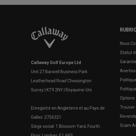
RUBRIQ
Nous Co
Statut 
Garanti
Callaway Golf Europe Ltd
Avertis
Unit 27 Barwell Business Park
Politiqu
Leatherhead Road Chessington
Politiqu
Surrey | KT9 2NY | Royaume-Uni
Options
Trouver 
Enregistré en Angleterre et au Pays de
Revende
Galles: 2756321
Scam A
Siège social: 1 Blossom Yard, Fourth
Floor, Londres, E1 6RS