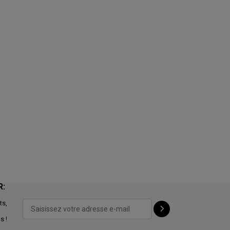
R:
ts,
s !