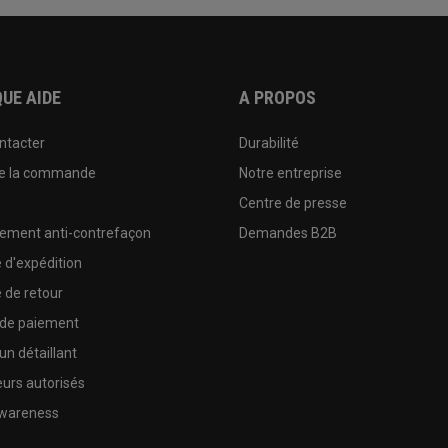
UE AIDE
A PROPOS
ntacter
Durabilité
de la commande
Notre entreprise
e
Centre de presse
sement anti-contrefaçon
Demandes B2B
e d'expédition
e de retour
 de paiement
un détaillant
urs autorisés
wareness