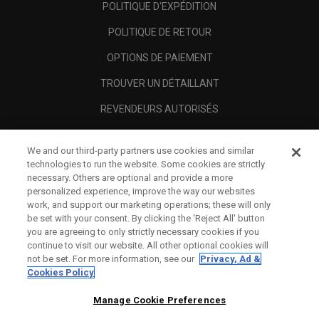
POLITIQUE D'EXPÉDITION
POLITIQUE DE RETOUR
OPTIONS DE PAIEMENT
TROUVER UN DÉTAILLANT
REVENDEURS AUTORISÉS
SCAM AWARENESS
We and our third-party partners use cookies and similar
A PROPOS
technologies to run the website. Some cookies are strictly
necessary. Others are optional and provide a more
MENTIONS LÉGALES
personalized experience, improve the way our websites
work, and support our marketing operations; these will only
be set with your consent. By clicking the ‘Reject All' button
you are agreeing to only strictly necessary cookies if you
continue to visit our website. All other optional cookies will
not be set. For more information, see our
Privacy, Ad &
Cookies Policy
Manage Cookie Preferences