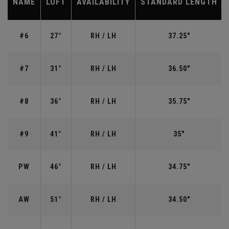
NAME
LOFT
AVAILABILITY
STANDARD LENGTH
#6
27°
RH / LH
37.25"
#7
31°
RH / LH
36.50"
#8
36°
RH / LH
35.75"
#9
41°
RH / LH
35"
PW
46°
RH / LH
34.75"
AW
51°
RH / LH
34.50"