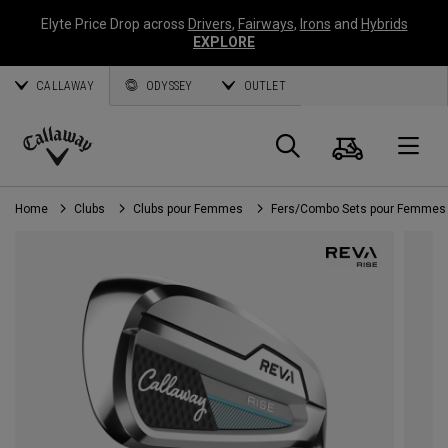
Elyte Price Drop across
Drivers
,
Fairways
,
Irons
and
Hybrids
EXPLORE
CALLAWAY
ODYSSEY
OUTLET
Panier
Recherch
O
Callaway
Golf
Home
Clubs
Clubs pour Femmes
Fers/Combo Sets pour Femmes