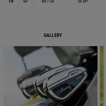
SW
56°
RH / LH
34.50"
GALLERY