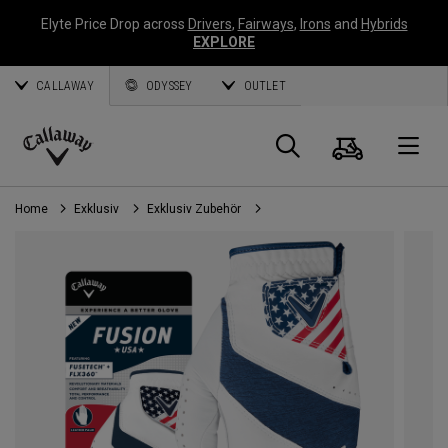
Elyte Price Drop across
Drivers
,
Fairways
,
Irons
and
Hybrids
EXPLORE
CALLAWAY
ODYSSEY
OUTLET
Warenk
Suche
O
Callaway
Golf
Home
Exklusiv
Exklusiv Zubehör