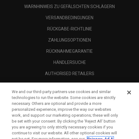
WARNHINWEIS ZU GEFÄLSCHTEN SCHLÄGERN
VERSANDBEDINGUNGEN
RÜCKGABE-RICHTLINIE
ZAHLUNGSOPTIONEN
RÜCKNAHMEGARANTIE
HÄNDLERSUCHE
AUTHORISED RETAILERS
SCAM AWARENESS
We and our third-party partners use cookies and similar
UNTERNEHMENSPROFIL
technologies to run the website. Some cookies are strictly
necessary. Others are optional and provide a more
RECHTLICHES-
personalized experience, improve the way our websites
work, and support our marketing operations; these will only
be set with your consent. By clicking the ‘Reject All' button
you are agreeing to only strictly necessary cookies if you
continue to visit our website. All other optional cookies will
not be set. For more information, see our
Privacy, Ad &