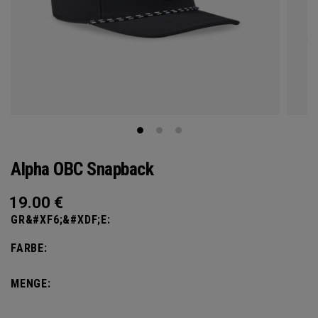
Alpha OBC Snapback
19.00
€
GR&#XF6;&#XDF;E:
FARBE:
MENGE: