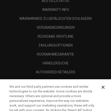
BESTELLSTATUS
WARRANTY INFO
WARNHINWEIS ZU GEFÄLSCHTEN SCHLÄGERN
VERSANDBEDINGUNGEN
RÜCKGABE-RICHTLINIE
ZAHLUNGSOPTIONEN
RÜCKNAHMEGARANTIE
HÄNDLERSUCHE
AUTHORISED RETAILERS
SCAM AWARENESS
We and our third-party partners use cookies and similar
UNTERNEHMENSPROFIL
technologies to run the website. Some cookies are strictly
necessary. Others are optional and provide a more
RECHTLICHES-
personalized experience, improve the way our websites
work, and support our marketing operations; these will only
be set with your consent. By clicking the ‘Reject All' button