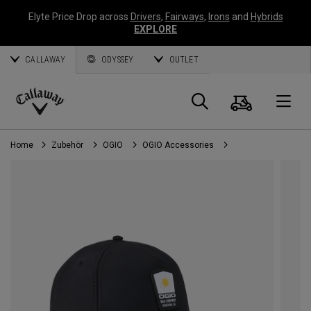
Elyte Price Drop across
Drivers
,
Fairways
,
Irons
and
Hybrids
EXPLORE
CALLAWAY
ODYSSEY
OUTLET
Warenk
Suche
O
Callaway
Golf
Home
Zubehör
OGIO
OGIO Accessories