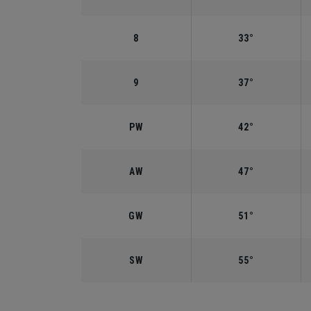
8
33°
9
37°
PW
42°
AW
47°
GW
51°
SW
55°