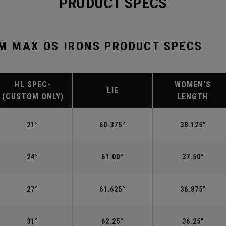
PRODUCT SPECS
 MAX OS IRONS PRODUCT SPECS
HL SPEC-
WOMEN'S
LIE
(CUSTOM ONLY)
LENGTH
21°
60.375°
38.125"
24°
61.00°
37.50"
27°
61.625°
36.875"
31°
62.25°
36.25"