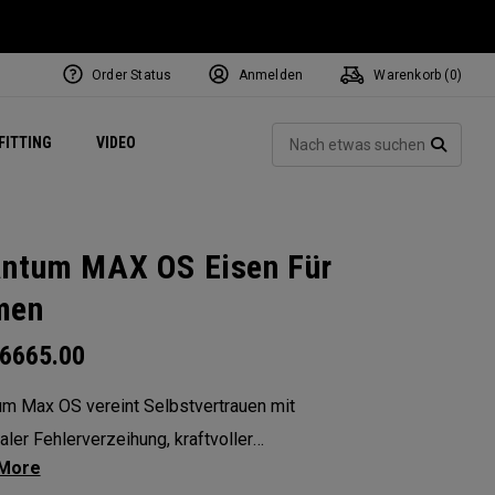
Order Status
Anmelden
Warenkorb (
0
)
ets
Exclusive Mavrik Complete Sets
Exklusiv - Golfbälle
NEW Headwear
Women's Golf Balls
Regional Performance Centers
Such
FITTING
VIDEO
e
Exklusiv - Zubehör
Pass It On
SUCH
ntum MAX OS Eisen Für
men
6665.00
m Max OS vereint Selbstvertrauen mit
ler Fehlerverzeihung, kraftvoller
indigkeit und konstanter Weite – alles in einer