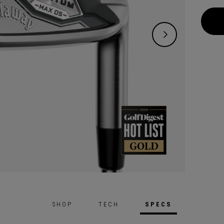
übergr
solide
SHOP
TECH
SPECS