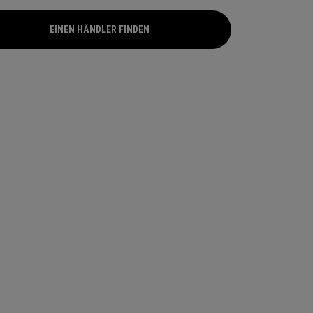
oßen Form, die Golfern helfen soll, den Ball
r über die gesamte Schlagfläche zu treffen.
EINEN HÄNDLER FINDEN
EINEN HÄNDLER FINDEN