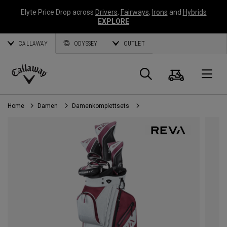
Elyte Price Drop across
Drivers
,
Fairways
,
Irons
and
Hybrids
EXPLORE
CALLAWAY
ODYSSEY
OUTLET
Warenk
Suche
O
Callaway
Golf
Home
Damen
Damenkomplettsets