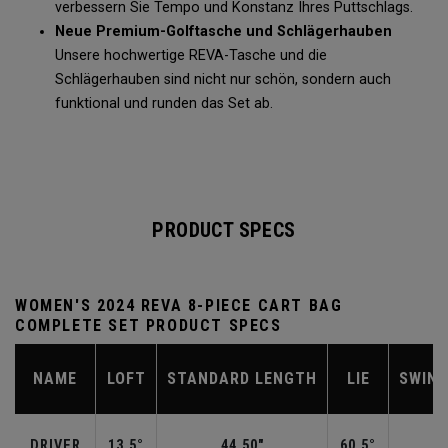
verbessern Sie Tempo und Konstanz Ihres Puttschlags.
Neue Premium-Golftasche und Schlägerhauben
Unsere hochwertige REVA-Tasche und die
Schlägerhauben sind nicht nur schön, sondern auch
funktional und runden das Set ab.
PRODUCT SPECS
WOMEN'S 2024 REVA 8-PIECE CART BAG
COMPLETE SET PRODUCT SPECS
NAME
LOFT
STANDARD LENGTH
LIE
SWIN
DRIVER
13.5°
44.50"
60.5°