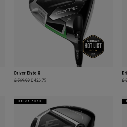
Driver Elyte X
Dr
£ 569,00
£ 426,75
£ 
PRICE DROP