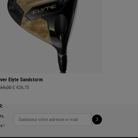
iver Elyte Sandstorm
569,00
£ 426,75
R:
ts,
s !