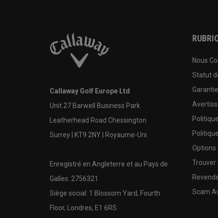
RUBRIQ
Nous Co
Statut 
Garanti
Callaway Golf Europe Ltd
Avertis
Unit 27 Barwell Business Park
Politiqu
Leatherhead Road Chessington
Politiqu
Surrey | KT9 2NY | Royaume-Uni
Options
Trouver 
Enregistré en Angleterre et au Pays de
Revende
Galles: 2756321
Scam A
Siège social: 1 Blossom Yard, Fourth
Floor, Londres, E1 6RS