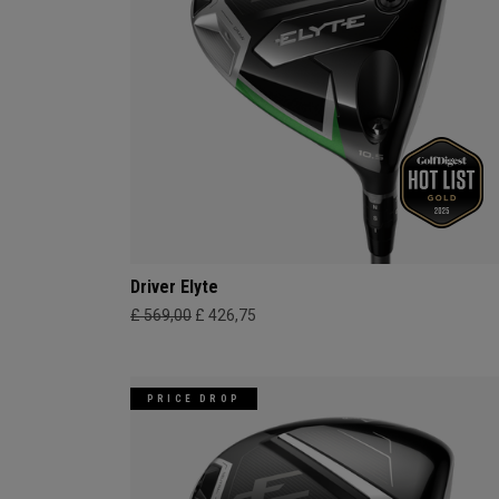
Driver Elyte
£ 569,00
£ 426,75
PRICE DROP