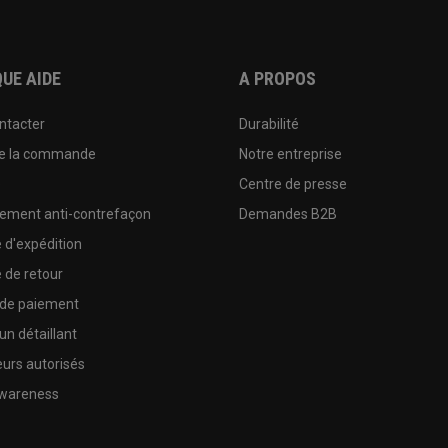
UE AIDE
A PROPOS
ntacter
Durabilité
de la commande
Notre entreprise
e
Centre de presse
sement anti-contrefaçon
Demandes B2B
e d'expédition
e de retour
 de paiement
un détaillant
urs autorisés
wareness