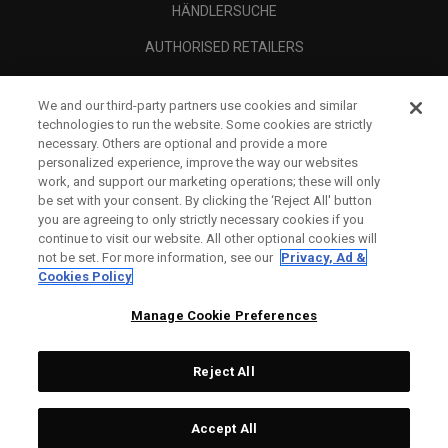
HÄNDLERSUCHE
AUTHORISED RETAILERS
SCAM AWARENESS
We and our third-party partners use cookies and similar
UNTERNEHMENSPROFIL
technologies to run the website. Some cookies are strictly
necessary. Others are optional and provide a more
RECHTLICHES-
personalized experience, improve the way our websites
work, and support our marketing operations; these will only
be set with your consent. By clicking the ‘Reject All' button
you are agreeing to only strictly necessary cookies if you
continue to visit our website. All other optional cookies will
not be set. For more information, see our
Privacy, Ad &
Cookies Policy
Manage Cookie Preferences
Reject All
©
2026
Topgolf Callaway Brands.
Accept All
Tech
CONFIGURE
All rights reserved.