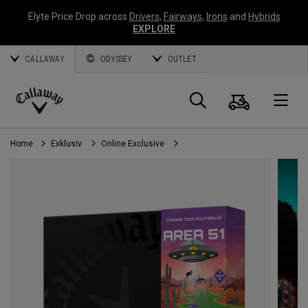
Elyte Price Drop across
Drivers
,
Fairways
,
Irons
and
Hybrids
EXPLORE
CALLAWAY
ODYSSEY
OUTLET
Warenk
Suche
O
Callaway
Golf
Home
Exklusiv
Online Exclusive