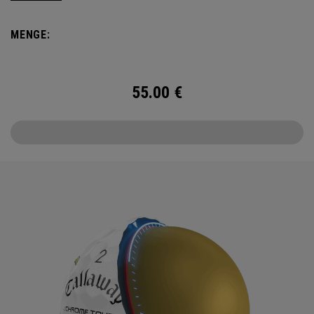
Sperrgebiets in Nevada, bietet diese Kollektion auffällige
Designs, die Ihrem Spiel einen Vorteil verleihen. Der
MENGE:
Chrome Tour Area 51 mit fliegenden Untertassen, Aliens
usw. vereint einen überirdischen Style mit der bewährten
Performance auf Tour-Ebene – ein wahrhaft
55.00
€
außergewöhnlicher Ort.