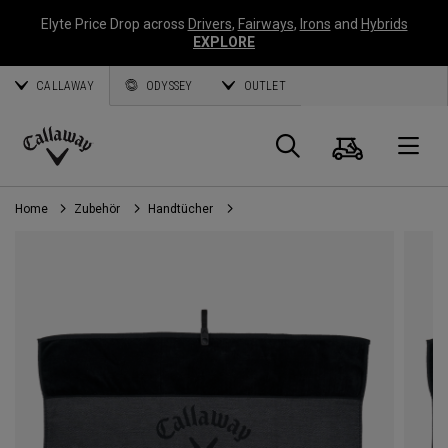
Elyte Price Drop across
Drivers
,
Fairways
,
Irons
and
Hybrids
EXPLORE
CALLAWAY
ODYSSEY
OUTLET
Warenk
Suche
O
Callaway
Golf
Home
Zubehör
Handtücher