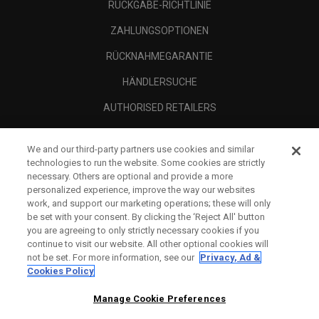
RÜCKGABE-RICHTLINIE
ZAHLUNGSOPTIONEN
RÜCKNAHMEGARANTIE
HÄNDLERSUCHE
AUTHORISED RETAILERS
SCAM AWARENESS
We and our third-party partners use cookies and similar
UNTERNEHMENSPROFIL
technologies to run the website. Some cookies are strictly
necessary. Others are optional and provide a more
RECHTLICHES-
personalized experience, improve the way our websites
work, and support our marketing operations; these will only
be set with your consent. By clicking the ‘Reject All' button
you are agreeing to only strictly necessary cookies if you
continue to visit our website. All other optional cookies will
not be set. For more information, see our
Privacy, Ad &
Cookies Policy
Manage Cookie Preferences