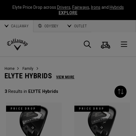
Elyte Price Drop across
Drivers
,
Fairways
,
Irons
and
Hybrids
EXPLORE
CALLAWAY
ODYSSEY
OUTLET
Warenk
Suche
O
Callaway
Golf
Home
Family
ELYTE HYBRIDS
VIEW MORE
3
Results in
ELYTE Hybrids
PRICE DROP
PRICE DROP