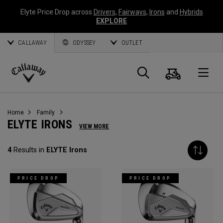
Elyte Price Drop across
Drivers
,
Fairways
,
Irons
and
Hybrids
EXPLORE
CALLAWAY
ODYSSEY
OUTLET
Warenk
Suche
O
Callaway
Golf
Home
Family
ELYTE IRONS
VIEW MORE
4
Results in
ELYTE Irons
PRICE DROP
PRICE DROP