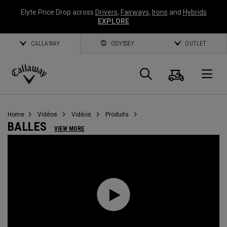
Elyte Price Drop across
Drivers
,
Fairways
,
Irons
and
Hybrids
EXPLORE
CALLAWAY
ODYSSEY
OUTLET
Panier
Recherch
O
Callaway
Golf
Home
Vidéos
Vidéos
Produits
BALLES
VIEW MORE