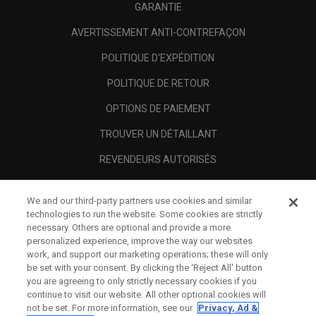
GARANTIE
AVERTISSEMENT ANTI-CONTREFAÇON
POLITIQUE D'EXPÉDITION
POLITIQUE DE RETOUR
OPTIONS DE PAIEMENT
TROUVER UN DÉTAILLANT
REVENDEURS AUTORISÉS
SCAM AWARENESS
We and our third-party partners use cookies and similar
A PROPOS
technologies to run the website. Some cookies are strictly
necessary. Others are optional and provide a more
MENTIONS LÉGALES
personalized experience, improve the way our websites
work, and support our marketing operations; these will only
be set with your consent. By clicking the ‘Reject All' button
you are agreeing to only strictly necessary cookies if you
continue to visit our website. All other optional cookies will
not be set. For more information, see our
Privacy, Ad &