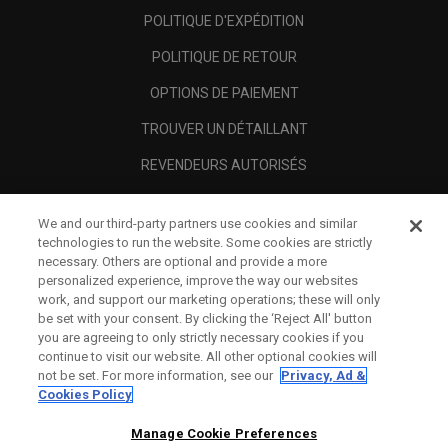
POLITIQUE D'EXPÉDITION
POLITIQUE DE RETOUR
OPTIONS DE PAIEMENT
TROUVER UN DÉTAILLANT
REVENDEURS AUTORISÉS
SCAM AWARENESS
We and our third-party partners use cookies and similar
A PROPOS
technologies to run the website. Some cookies are strictly
necessary. Others are optional and provide a more
MENTIONS LÉGALES
personalized experience, improve the way our websites
work, and support our marketing operations; these will only
be set with your consent. By clicking the ‘Reject All' button
you are agreeing to only strictly necessary cookies if you
continue to visit our website. All other optional cookies will
not be set. For more information, see our
Privacy, Ad &
Cookies Policy
Manage Cookie Preferences