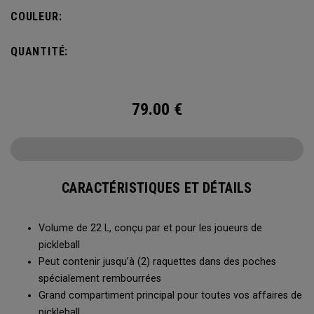
s’accroche à la clôture du terrain pour accéder facilement à
COULEUR:
toutes vos affaires entre deux parties.
QUANTITÉ:
79.00
€
CARACTÉRISTIQUES ET DÉTAILS
Volume de 22 L, conçu par et pour les joueurs de
pickleball
Peut contenir jusqu’à (2) raquettes dans des poches
spécialement rembourrées
Grand compartiment principal pour toutes vos affaires de
pickleball