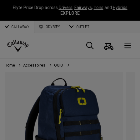
Elyte Price Drop across
Drivers
,
Fairways
,
Irons
and
Hybrids
EXPLORE
CALLAWAY
ODYSSEY
OUTLET
Panier
Recherch
O
Callaway
Golf
Home
Accessoires
OGIO