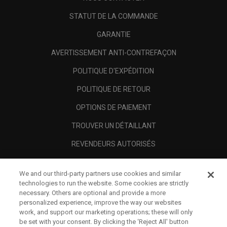
STATUT DE LA COMMANDE
GARANTIE
AVERTISSEMENT ANTI-CONTREFAÇON
POLITIQUE D'EXPÉDITION
POLITIQUE DE RETOUR
OPTIONS DE PAIEMENT
TROUVER UN DÉTAILLANT
REVENDEURS AUTORISÉS
SCAM AWARENESS
We and our third-party partners use cookies and similar
A PROPOS
technologies to run the website. Some cookies are strictly
necessary. Others are optional and provide a more
MENTIONS LÉGALES
personalized experience, improve the way our websites
work, and support our marketing operations; these will only
be set with your consent. By clicking the ‘Reject All' button